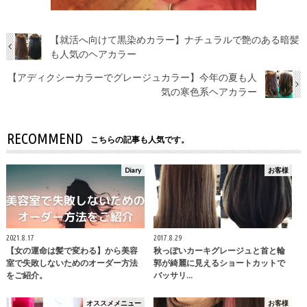
【就活へ向けて黒染めカラー】ナチュラルで艶のある暗髪
も人気のヘアカラー
【アディクシーカラーでグレージュカラー】今年の夏も人
気の寒色系ヘアカラー
RECOMMEND
こちらの記事も人気です。
Diary
お客様
2021.8.17
2017.8.29
【女の運命は髪で変わる】から美容
秋っぽいカーキグレージュと首と輪
室で失敗しないためのオーダー方法
郭が綺麗に見えるショートカットで
をご紹介。
バッサリ…
オススメメニュー
お客様