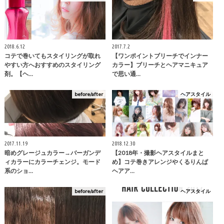
2018.6.12
2017.7.2
コテで巻いてもスタイリングが取れ
【ワンポイントブリーチでインナー
やすい方へおすすめのスタイリング
カラー】ブリーチとヘアマニキュア
剤。【ヘ…
で思い通…
before/after
ヘアスタイル
2017.11.19
2018.12.30
暗めグレージュカラー→バーガンデ
【2018年・撮影ヘアスタイルまと
ィカラーにカラーチェンジ。モード
め】コテ巻きアレンジやくるりんぱ
系のショ…
ヘアア…
before/after
ヘアスタイル