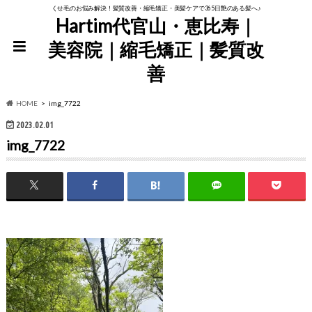
くせ毛のお悩み解決！髪質改善・縮毛矯正・美髪ケアで365日艶のある髪へ♪
Hartim代官山・恵比寿｜
美容院｜縮毛矯正｜髪質改
善
HOME
img_7722
2023.02.01
img_7722