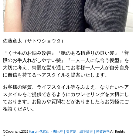
佐藤章太（サトウショウタ）
『くせ毛のお悩み改善』『艶のある指通りの良い髪』『普
段のお手入れがしやすい髪』『一人一人に似合う髪型』を
大切に考え、綺麗な髪を通してお客様一人一人が自分自身
に自信を持てるヘアスタイルを提案いたします。
お客様の髪質、ライフスタイル等をふまえ、なりたいヘア
スタイルをご提供できるようにカウンセリングを大切にし
ております。お悩みや質問などがありましたらお気軽にご
相談ください。
©Copyright2026
Hartim代官山・恵比寿｜美容院｜縮毛矯正｜髪質改善
.All Rights