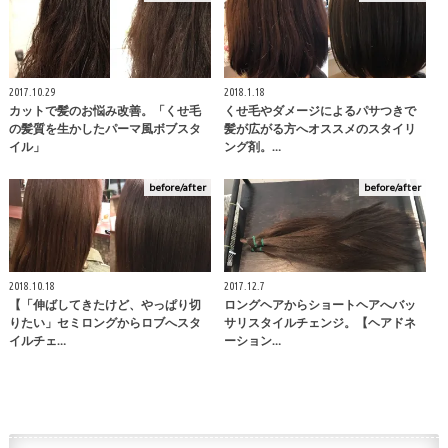
2017.10.29
2018.1.18
カットで髪のお悩み改善。「くせ毛
くせ毛やダメージによるパサつきで
の髪質を生かしたパーマ風ボブスタ
髪が広がる方へオススメのスタイリ
イル」
ング剤。…
before/after
before/after
2018.10.18
2017.12.7
【「伸ばしてきたけど、やっぱり切
ロングヘアからショートヘアへバッ
りたい」セミロングからロブへスタ
サリスタイルチェンジ。【ヘアドネ
イルチェ…
ーション…