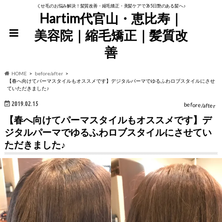
くせ毛のお悩み解決！髪質改善・縮毛矯正・美髪ケアで365日艶のある髪へ♪
Hartim代官山・恵比寿｜
美容院｜縮毛矯正｜髪質改
善
HOME
before/after
【春へ向けてパーマスタイルもオススメです】デジタルパーマでゆるふわロブスタイルにさせ
ていただきました♪
2019.02.15
before/after
【春へ向けてパーマスタイルもオススメです】デ
ジタルパーマでゆるふわロブスタイルにさせてい
ただきました♪