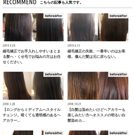
RECOMMEND
こちらの記事も人気です。
before/after
before/after
2019.9.20
2019.6.13
縮毛矯正でお手入れしやすいまとま
縮毛矯正の失敗、一番辛いのはお客
る髪へ・くせ毛でお悩みの方はお任
様。傷んだ髪は元に戻らない。
せください。
before/after
before/after
2018.3.28
2018.10.21
【ロングからミディアムへスタイル
【白髪は染めたいけどヘアカラーも
チェンジ。暗くても透明感のあるヘ
楽しみたい方へオススメの明るい白
アカラー…
髪染めカ…
before/after
before/after