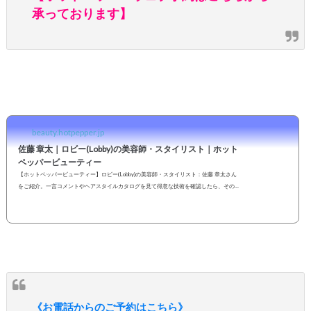
承っております】
beauty.hotpepper.jp
佐藤 章太｜ロビー(Lobby)の美容師・スタイリスト｜ホット
ペッパービューティー
【ホットペッパービューティー】ロビー(Lobby)の美容師・スタイリスト：佐藤 章太さん
をご紹介。一言コメントやヘアスタイルカタログを見て得意な技術を確認したら、その
まま指名予約も可能です。２４時間いつでもOKなネット予約を活用しよう！
《お電話からのご予約はこちら》