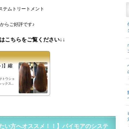
ステムトリートメント
からご好評です♪
はこちらをご覧ください↓↓
善
ト)】縮
サトウショ
プレックスメ
でき〝なり
 注目の新
酸が様々なサ
酸と
アカラーが出
たい方へオススメ！！】パイモアのシステ