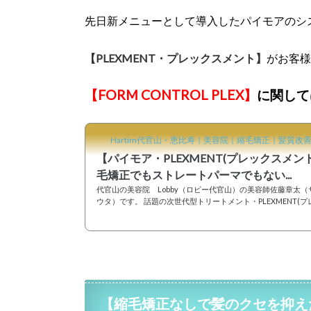
先日新メニューとして導入したパイモアのシ
【PLEXMENT・プレックスメント】
がお客様
【
FORM CONTROL PLEX】
に関して
Hartim代官山・恵比寿｜美容院｜縮毛矯正｜髪質改
【パイモア・PLEXMENT(プレックスメン
毛矯正でもストレートパーマでもない...
代官山の美容院 Lobby（ロビー代官山）の美容師佐藤章太（
ウタ）です。 話題の次世代型トリートメント・PLEXMENT(
ント) 「髪のダメージなんか気にしない！」どの施術にも併用
たい“スタイルを可能にする次世代型トリートメント。美容室
薬剤グリオキシル酸とジカルボン酸と18種類最高濃度アミノ
ロントリートメントメニューを可能にします。キーワードは「
熱」。 というキャッチコピーに引かれよりダメージレスにヘ
来たり、くせ毛のお悩み改善な...
【縮毛矯正なしで髪のクセを抑え