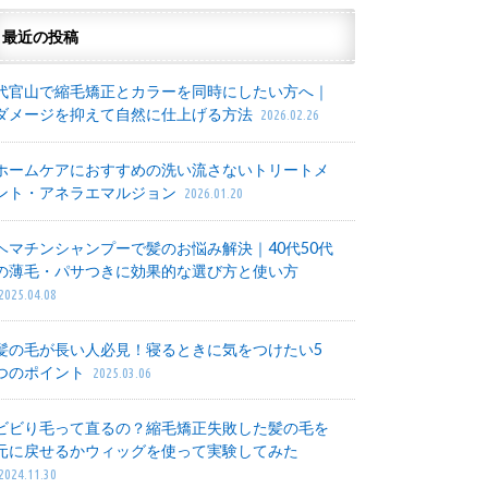
最近の投稿
代官山で縮毛矯正とカラーを同時にしたい方へ｜
ダメージを抑えて自然に仕上げる方法
2026.02.26
ホームケアにおすすめの洗い流さないトリートメ
ント・アネラエマルジョン
2026.01.20
ヘマチンシャンプーで髪のお悩み解決｜40代50代
の薄毛・パサつきに効果的な選び方と使い方
2025.04.08
髪の毛が長い人必見！寝るときに気をつけたい5
つのポイント
2025.03.06
ビビり毛って直るの？縮毛矯正失敗した髪の毛を
元に戻せるかウィッグを使って実験してみた
2024.11.30