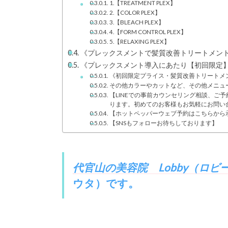
1.【TREATMENT PLEX】
2.【COLOR PLEX】
3.【BLEACH PLEX】
4.【FORM CONTROL PLEX】
5.【RELAXING PLEX】
《プレックスメントで髪質改善トリートメン
《プレックスメント導入にあたり【初回限定】
《初回限定プライス・髪質改善トリートメント￥
その他カラーやカットなど、その他メニュー
【LINEでの事前カウンセリング相談、ご
ります。初めてのお客様もお気軽にお問い
【ホットペッパーウェブ予約はこちらから
【SNSもフォローお待ちしております】
代官山の美容院 Lobby（ロビ
ウタ）
です。