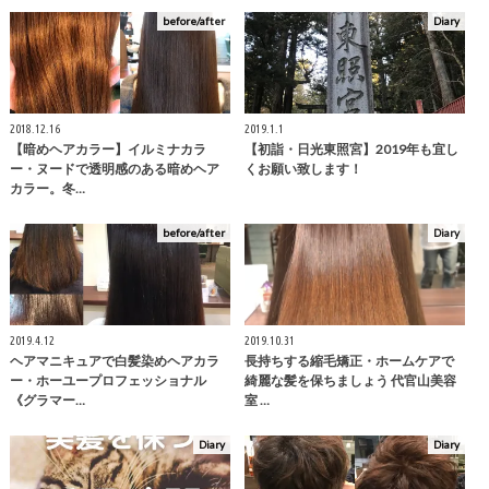
before/after
Diary
2018.12.16
2019.1.1
【暗めヘアカラー】イルミナカラ
【初詣・日光東照宮】2019年も宜し
ー・ヌードで透明感のある暗めヘア
くお願い致します！
カラー。冬…
before/after
Diary
2019.4.12
2019.10.31
ヘアマニキュアで白髪染めヘアカラ
長持ちする縮毛矯正・ホームケアで
ー・ホーユープロフェッショナル
綺麗な髪を保ちましょう 代官山美容
《グラマー…
室 …
Diary
Diary