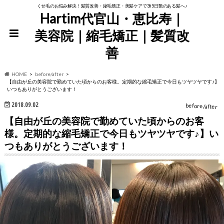
くせ毛のお悩み解決！髪質改善・縮毛矯正・美髪ケアで365日艶のある髪へ♪
Hartim代官山・恵比寿｜
美容院｜縮毛矯正｜髪質改
善
HOME
before/after
【自由が丘の美容院で勤めていた頃からのお客様。定期的な縮毛矯正で今日もツヤツヤです♪】
いつもありがとうございます！
2018.09.02
before/after
【自由が丘の美容院で勤めていた頃からのお客
様。定期的な縮毛矯正で今日もツヤツヤです♪】い
つもありがとうございます！