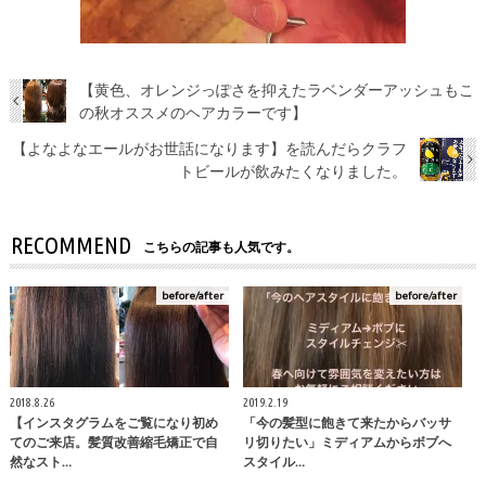
【黄色、オレンジっぽさを抑えたラベンダーアッシュもこ
の秋オススメのヘアカラーです】
【よなよなエールがお世話になります】を読んだらクラフ
トビールが飲みたくなりました。
RECOMMEND
こちらの記事も人気です。
before/after
before/after
2018.8.26
2019.2.19
【インスタグラムをご覧になり初め
「今の髪型に飽きて来たからバッサ
てのご来店。髪質改善縮毛矯正で自
リ切りたい」ミディアムからボブへ
然なスト…
スタイル…