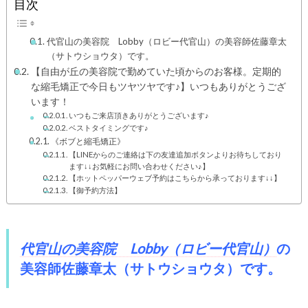
目次
代官山の美容院 Lobby（ロビー代官山）の美容師佐藤章太
（サトウショウタ）です。
【自由が丘の美容院で勤めていた頃からのお客様。定期的
な縮毛矯正で今日もツヤツヤです♪】いつもありがとうござ
います！
いつもご来店頂きありがとうございます♪
ベストタイミングです♪
《ボブと縮毛矯正》
【LINEからのご連絡は下の友達追加ボタンよりお待ちしており
ます↓↓お気軽にお問い合わせください♪】
【ホットペッパーウェブ予約はこちらから承っております↓↓】
【御予約方法】
代官山の美容院 Lobby（ロビー代官山）
の
美容師佐藤章太（サトウショウタ）
です。