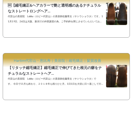
【縮毛矯正&ヘアカラーで艶と透明感のあるナチュラル
なストレートロングヘア...
代官山の美容院 Lobby（ロビー代官山）の美容師佐藤章太（サトウショウタ）です。 1
1月19日、26日は大阪、新潟での外部講習の為、ご予約枠を閉じさせていただいており
ます。ご予約ご希望のお客様へご迷惑をお掛けし申し訳ございませんがその他お日にち
でのご予約をお待ちしておりますm(_ _)m年末へ向けてご予約が埋まりやすくなってきてお
りますのでご予定がお決まりの方はお早めのご予約がオススメです。 先日縮毛矯正でご
来店いただいたお客様を今回はカラーリングさせていただきました。褪色してオレンジ
っぽくなってい...
Hartim代官山・恵比寿｜美容院｜縮毛矯正｜髪質改善
【リタッチ縮毛矯正】縮毛矯正で伸びてきた根元の癖をナ
チュラルなストレートヘア...
代官山の美容院 Lobby（ロビー代官山）の美容師佐藤章太（サトウショウタ）で
す。 今日で11月も終わり、２０１８年も残りひと月。1日1日を大切に日々過ごして行き
たいですね。本日は１４時、１５時、１６時からのご予約がオススメです。当日のご予
約もお待ちしております^ - ^！！ご予約はLINE@、SNSメッセージ、WEB予約よりお待
ちしております。初めてご来店のお客様も事前カウンセリング相談を承っておりますの
でお気軽にLINE@からご連絡ください♪【リタッチ縮毛矯正】縮毛矯正で伸びてきた根元
の癖をナチュラルなストレートヘ...