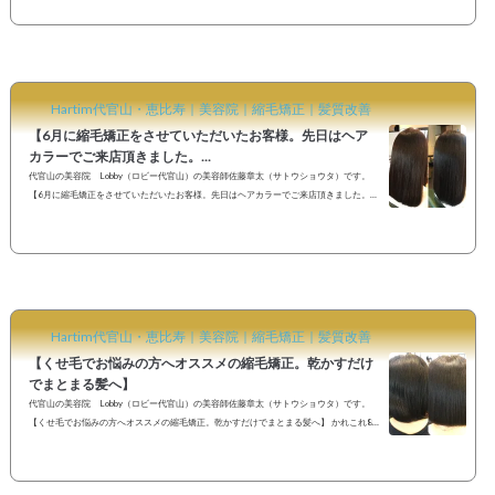
かと思います。せっかく秋になって湿度も落ち着いてきたのに毎日雨だと「せっかくア
イロンをしても外に出たらすぐに元通り。」そんなくせ毛でお悩みの方へオススメのメ
ニューが縮毛矯正です。【髪の広がり、うねり、まとまりの悪さ。くせ毛でお悩みの方
へオススメの縮毛矯正】《Befo...
Hartim代官山・恵比寿｜美容院｜縮毛矯正｜髪質改善
【6月に縮毛矯正をさせていただいたお客様。先日はヘア
カラーでご来店頂きました。...
代官山の美容院 Lobby（ロビー代官山）の美容師佐藤章太（サトウショウタ）です。
【6月に縮毛矯正をさせていただいたお客様。先日はヘアカラーでご来店頂きました。】
定期的なヘアケアで綺麗な髪を保ちましょう♪ 《Before》三ヶ月前に縮毛矯正とヘアカラ
ー、カットをさせていただいたお客様。いつも遠くからご来店いただきありがとうござ
います。根本のくせも少し伸びてきましたが、まだ気にならないとの事なので今回はカ
ット、カラー、トリートメントで秋らしいヘアカラーに。毛先も5センチほどカットして
まとまりの良いミディ...
Hartim代官山・恵比寿｜美容院｜縮毛矯正｜髪質改善
【くせ毛でお悩みの方へオススメの縮毛矯正。乾かすだけ
でまとまる髪へ】
代官山の美容院 Lobby（ロビー代官山）の美容師佐藤章太（サトウショウタ）です。
【くせ毛でお悩みの方へオススメの縮毛矯正。乾かすだけでまとまる髪へ】 かれこれ8
年間ほど担当させていただいているお客様。昔はミディアムヘアでデジタルパーマ。ヘ
アカラーもピンク系でしたが今では黒髪ボブスタイル。時が経つのは早いですね。今で
もこうしてご来店いただける事が本当に嬉しいです。《Before》一ヶ月半位前に縮毛矯