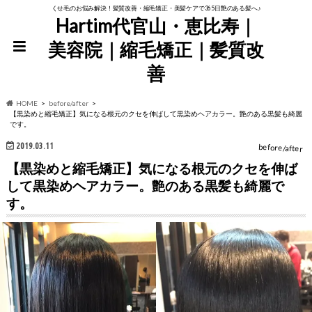
くせ毛のお悩み解決！髪質改善・縮毛矯正・美髪ケアで365日艶のある髪へ♪
Hartim代官山・恵比寿｜
美容院｜縮毛矯正｜髪質改
善
HOME
before/after
【黒染めと縮毛矯正】気になる根元のクセを伸ばして黒染めヘアカラー。艶のある黒髪も綺麗
です。
2019.03.11
before/after
【黒染めと縮毛矯正】気になる根元のクセを伸ば
して黒染めヘアカラー。艶のある黒髪も綺麗で
す。