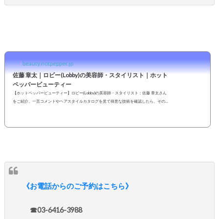
beauty.hotpepper.jp
佐藤 章太｜ロビー(Lobby)の美容師・スタイリスト｜ホット
ペッパービューティー
【ホットペッパービューティー】ロビー(Lobby)の美容師・スタイリスト：佐藤 章太さん
をご紹介。一言コメントやヘアスタイルカタログを見て得意な技術を確認したら、その
まま指名予約も可能です。２４時間いつでもOKなネット予約を活用しよう！
《お電話からのご予約はこちら》
☎︎03-6416-3988