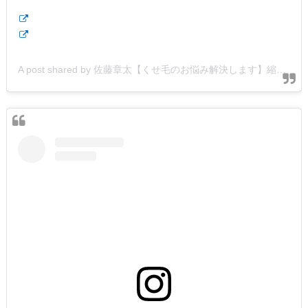
A post shared by 佐藤章太【くせ毛のお悩み解決します】縮毛矯正/髪質改善 (@shota.hair)