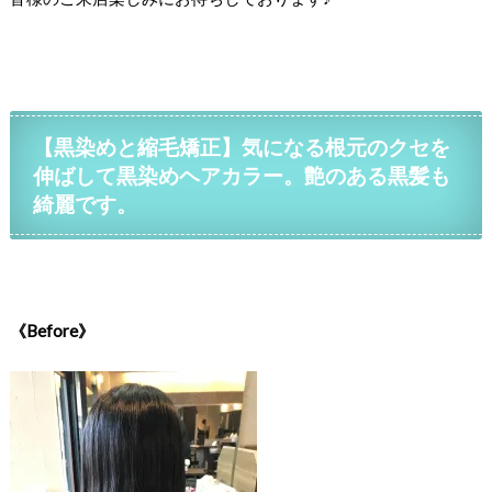
【黒染めと縮毛矯正】気になる根元のクセを
伸ばして黒染めヘアカラー。艶のある黒髪も
綺麗です。
《Before》