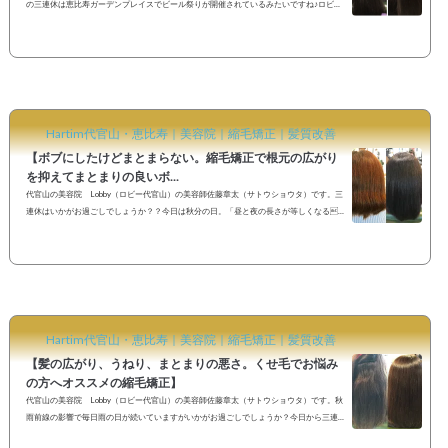
の三連休は恵比寿ガーデンプレイスでビール祭りが開催されているみたいですね♪ロビー
からも近いのでお帰りの際にご都合の宜しい方は足を運んでみてはいかがでしょう
か？？ 本日も皆様のご来店楽しみにお待ちしております♪ 【くせ毛で多毛。髪の広がり
が気になる方へオススメの縮毛矯正。定期的なヘアケアで扱いやすい髪を保ちましょう
♪】 縮毛矯正で初めてご来店頂いたお客様。《Before》 一見ナチュラルなストレートヘ
アに見え...
Hartim代官山・恵比寿｜美容院｜縮毛矯正｜髪質改善
【ボブにしたけどまとまらない。縮毛矯正で根元の広がり
を抑えてまとまりの良いボ...
代官山の美容院 Lobby（ロビー代官山）の美容師佐藤章太（サトウショウタ）です。三
連休はいかがお過ごしでしょうか？？今日は秋分の日。「昼と夜の長さが等しくなる
日」と言われていますが本当は昼の方が少し長いらしいですね。少しづつ夜が長くなり
肌寒くなってきました。季節の変わり目は体調を崩しやすいので風邪など引かないよう
にお過ごしください♪【ボブにしたけどまとまらない。縮毛矯正で根元の広がりを抑えて
まとまりの良いボブスタイルへ】《Before》先日初めてご来店頂いたお客様。「ボブに
したけどくせで広がりまとまら...
Hartim代官山・恵比寿｜美容院｜縮毛矯正｜髪質改善
【髪の広がり、うねり、まとまりの悪さ。くせ毛でお悩み
の方へオススメの縮毛矯正】
代官山の美容院 Lobby（ロビー代官山）の美容師佐藤章太（サトウショウタ）です。秋
雨前線の影響で毎日雨の日が続いていますがいかがお過ごしでしょうか？今日から三連
休ですが、くせ毛でお悩みの方にとっては湿度が高い日は本当に外に出るのが嫌になる