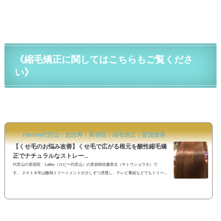
《縮毛矯正に関してはこちらもご覧くださ
い》
Hartim代官山・恵比寿｜美容院｜縮毛矯正｜髪質改善
【くせ毛のお悩み改善】くせ毛で広がる根元を酸性縮毛矯
正でナチュラルなストレー...
代官山の美容院 Lobby（ロビー代官山）の美容師佐藤章太（サトウショウタ）で
す。 ２０１８年は酸熱トリートメントが少しずつ浸透し、テレビ番組などでもトリート
メントが話題のヘアケアサロンが取り上げられました。今まで主流だったアルカリ性の
薬剤から弱酸性や酸性の薬剤を扱うヘアサロンも増えてきているのではないでしょう
か？ヘアアイロンも髪への負担が少なく縮毛矯正がかけられるようにコーティングを施
したものやラバーを被せて使用するものなどよりダメージレスな施術が可能になってき
ています。 縮毛矯正をかけ...