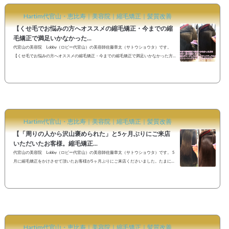
Hartim代官山・恵比寿｜美容院｜縮毛矯正｜髪質改善
【くせ毛でお悩みの方へオススメの縮毛矯正・今までの縮
毛矯正で満足いかなかった...
代官山の美容院 Lobby（ロビー代官山）の美容師佐藤章太（サトウショウタ）です。
【くせ毛でお悩みの方へオススメの縮毛矯正・今までの縮毛矯正で満足いかなかった方
はぜひ一度ご相談ください】 先日、名古屋で勉強させていただいた縮毛矯正を早速お客
様にさせていただきました。今まで様々な縮毛矯正やストレートパーマの薬剤や技術を
学んできましたが質感、仕上がりにおいて一番良いです。乾かすだけでまとまりのある
ストレートヘアになりたい方はLINEよりお気軽にご相談ください。 《高難易度縮毛矯正
でまとまりの良いナ...
Hartim代官山・恵比寿｜美容院｜縮毛矯正｜髪質改善
【「周りの人から沢山褒められた」と5ヶ月ぶりにご来店
いただいたお客様。縮毛矯正...
代官山の美容院 Lobby（ロビー代官山）の美容師佐藤章太（サトウショウタ）です。 5
月に縮毛矯正をかけさせて頂いたお客様が5ヶ月ぶりにご来店くださいました。たまに次
はいつ縮毛矯正かければいいですか？？ とご質問をいただきますが、【お客様一人一人
クセも気になる点もヘアスタイルも普段のお手入れ方法も全部違います。】髪質やヘア
スタイルに合わせて「3ヶ月、半年、１年」とお伝えさせていただく事が多いですが、お
客様ご自身で根元の伸びてきたくせが気になってきたらまたかければ良いとも思ってい
ます。「そろそ...
Hartim代官山・恵比寿｜美容院｜縮毛矯正｜髪質改善