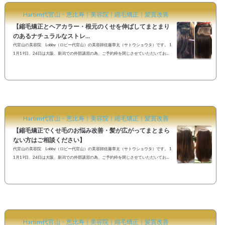
Hartim代官山・恵比寿｜美容院｜縮毛矯正｜髪質改善
【縮毛矯正とヘアカラー・根元のくせを伸ばしてまとまり
のあるナチュラルなストレ...
代官山の美容院 Lobby（ロビー代官山）の美容師佐藤章太（サトウショウタ）です。 1
1月19日、26日は大阪、新潟での外部講習の為、ご予約枠を閉じさせていただいており
ます。ご予約ご希望のお客様へご迷惑をお掛けし申し訳ございませんがその他お日にち
でのご予約をお待ちしておりますm(_ _)m年末へ向けてご予約が埋まりやすくなってきてお
りますのでご予定がお決まりの方はお早めのご予約がオススメです。 【縮毛矯正とヘア
カラー・くせ毛による髪の広がり、ヘアカラーの退色によるダメージ感を抑えて透明感
のあるナチュラ...
Hartim代官山・恵比寿｜美容院｜縮毛矯正｜髪質改善
【縮毛矯正でくせ毛のお悩み改善・髪が広がってまとまら
ない方はご相談ください】
代官山の美容院 Lobby（ロビー代官山）の美容師佐藤章太（サトウショウタ）です。 1
1月19日、26日は大阪、新潟での外部講習の為、ご予約枠を閉じさせていただいており
ます。ご予約ご希望のお客様へご迷惑をお掛けし申し訳ございませんがその他お日にち
でのご予約をお待ちしておりますm(_ _)m年末へ向けてご予約が埋まりやすくなってきてお
りますのでご予定がお決まりの方はお早めのご予約がオススメです。 【縮毛矯正でくせ
毛のお悩み改善・髪が広がってまとまらない方はご相談ください】 《Before》&nbsp...
Hartim代官山・恵比寿｜美容院｜縮毛矯正｜髪質改善