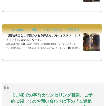
んか気にしない！」どの施術にも併用でき〝なりたい“スタイルを可能にする次世代型ト
リートメント。美容室 注目の新薬剤グリオキシル酸とジカルボン酸と18種類最高濃度
アミノ酸が様々なサロントリートメントメニューを可能にします。キーワードは「酸と
熱」。 というキャッチコピーに引かれよりダメージレスにヘアカラーが出来たり、くせ
毛のお悩み改善な...
Hartim代官山・恵比寿｜美容院｜縮毛矯正｜髪質改善
【縮毛矯正なしで髪のクセを抑えたい方へオススメ！】パ
イモアのシステムトリート...
代官山の美容院 Lobby（ロビー代官山）の美容師佐藤章太（サトウショウタ）で
す。 先日新メニューとして導入したパイモアのシステムトリートメント【PLEXMEN
T・プレックスメント】がお客様からご好評です♪【FORM CONTROL PLEX】に関して
はこちらをご覧ください↓↓ 【縮毛矯正なしで髪のクセを抑えたい方へオススメ！！】パ
イモアのシステムトリートメント・PLEXMENT(プレックスメント)で髪質改善トリート
メント&ヘアカラー♪ 先日はいつも縮毛矯正とヘアカラーでご来店いただけるお客様が年
内最後の髪のお手入れにご...
【LINEでの事前カウンセリング相談、ご予
約に関してのお問い合わせは下の「友達追