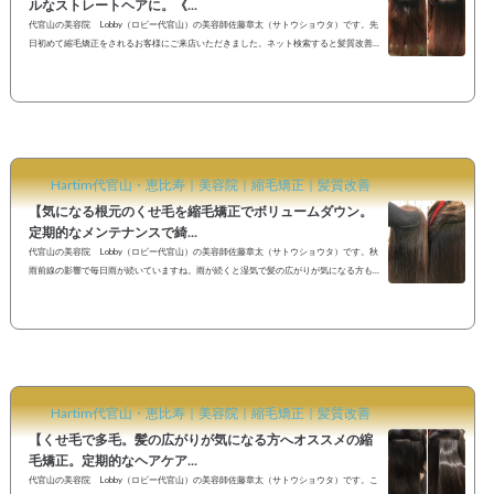
ルなストレートヘアに。《...
代官山の美容院 Lobby（ロビー代官山）の美容師佐藤章太（サトウショウタ）です。先
日初めて縮毛矯正をされるお客様にご来店いただきました。ネット検索すると髪質改善
や美髪矯正などのワードが沢山有り、「何が違うのか」「自分の髪には何が合うのか」
迷う事も多いかと思います。一言で縮毛矯正や髪質改善といっても、美容院や美容師に
より使用する薬剤や施術方法は異なります。お客様のご要望も「まっすぐなストレート
ヘアにしたい」「ストレートにはしなくてもいいけど広がりを抑えたい」「前髪のくせ
が気になる」などなど様々です...
Hartim代官山・恵比寿｜美容院｜縮毛矯正｜髪質改善
【気になる根元のくせ毛を縮毛矯正でボリュームダウン。
定期的なメンテナンスで綺...
代官山の美容院 Lobby（ロビー代官山）の美容師佐藤章太（サトウショウタ）です。秋
雨前線の影響で毎日雨が続いていますね。雨が続くと湿気で髪の広がりが気になる方も
多いのではないでしょうか？そんな雨の日でも艶のあるナチュラルなストレートヘアを
キープしたい方は縮毛矯正がオススメです。雨が降っても艶のあるヘアスタイルで素敵
な時間をお過ごしください♪《雨の日のお出かけスポット》 【気になる根元のくせ毛を縮
毛矯正でボリュームダウン。定期的なメンテナンスで綺麗な髪を保ちましょう♪】 いつも
定期的にご来店...
Hartim代官山・恵比寿｜美容院｜縮毛矯正｜髪質改善
【くせ毛で多毛。髪の広がりが気になる方へオススメの縮
毛矯正。定期的なヘアケア...
代官山の美容院 Lobby（ロビー代官山）の美容師佐藤章太（サトウショウタ）です。こ