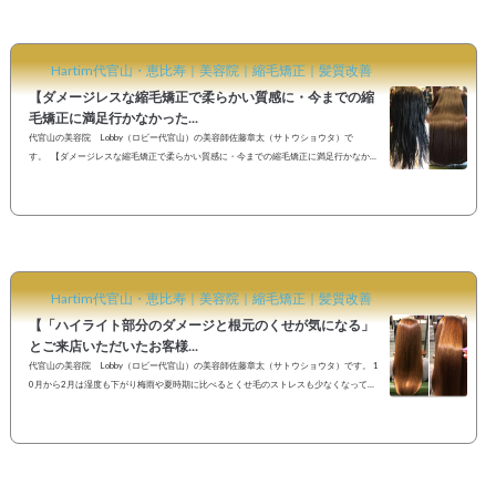
正かけたんですけどなかなかまとまらなくて。また他のお店でかけたんですね。はい。
長さはもう少し短くしたい...
Hartim代官山・恵比寿｜美容院｜縮毛矯正｜髪質改善
【ダメージレスな縮毛矯正で柔らかい質感に・今までの縮
毛矯正に満足行かなかった...
代官山の美容院 Lobby（ロビー代官山）の美容師佐藤章太（サトウショウタ）で
す。 【ダメージレスな縮毛矯正で柔らかい質感に・今までの縮毛矯正に満足行かなかっ
た方はご相談ください】 《Before》 縮毛矯正とカットで初めてご来店いただいたお客
様。 1年ぶりの縮毛矯正という事で毛先に少し縮毛矯正の部分が残っています。 全体
的にくせが気になる(特に後頭部と顔周り)。 毛先のダメージ部分が気になる 普段はよく
巻くので巻きやすい長さにしたい。 という...
Hartim代官山・恵比寿｜美容院｜縮毛矯正｜髪質改善
【「ハイライト部分のダメージと根元のくせが気になる」
とご来店いただいたお客様...
代官山の美容院 Lobby（ロビー代官山）の美容師佐藤章太（サトウショウタ）です。 1
0月から2月は湿度も下がり梅雨や夏時期に比べるとくせ毛のストレスも少なくなって来
る季節です。それでも雨が降ったり汗をかいたりすると髪のうねりや広がりが気になる
という方も多いのではないでしょうか？？くせ毛に対する髪の扱い方はお客様一人一人
違いますが、縮毛矯正をかけることによって髪に対するお悩みを改善できることもあり
ますので髪質にお悩みのお客様はお気軽にご相談ください。 11月19日、26日は大阪、
新潟での外部講習の...