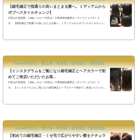
【縮毛矯正で指通りの良いまとまる髪へ。ミディアムから
ボブへスタイルチェンジ】
代官山の美容院 Lobby（ロビー代官山）の美容師佐藤章太（サトウショウタ）で
す。 【縮毛矯正で指通りの良いまとまる髪へ。ミディアムからボブへスタイルチェン
ジ】 縮毛矯正をかけたいと、先日初めてご来店いただいたお客様。 《Before》 クセがき
になるので縮毛矯正はかけたいのですが、髪を短くするか最近迷っていて。。。 そうな
んですね。どのくらい短くしたいとかありますか？ と「なりたいイメージ」や「髪につ
いてのお悩み」などカウンセリングでよくご相談させていただき。 ...
Hartim代官山・恵比寿｜美容院｜縮毛矯正｜髪質改善
【インスタグラムをご覧になり縮毛矯正とヘアカラーで初
めてご来店いただいたお客...
代官山の美容院 Lobby（ロビー代官山）の美容師佐藤章太（サトウショウタ）で
す。 【インスタグラムをご覧になり縮毛矯正とヘアカラーで初めてご来店いただいたお
客様。極力ダメージレスに、ナチュラルなストレートヘアにさせていただきました】 先
日インスタグラムをご覧になり初めてご来店いただいたお客様。《Before》 縮毛矯正を
かけていた部分にデジタルパーマをしたら毛先がチリチリになったのでその部分はカッ
トしたんですけど、まだ毛先のダメージや枝毛が気になります。縮毛矯正をしてこれか
ら綺麗に伸ばして...
Hartim代官山・恵比寿｜美容院｜縮毛矯正｜髪質改善
【初めての縮毛矯正・くせ毛で広がりやすい髪をナチュラ