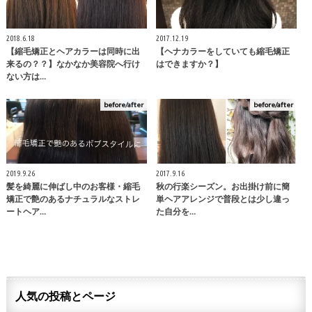
2018.6.18
2017.12.19
【縮毛矯正とヘアカラーは同時に出
【ヘナカラーをしていても縮毛矯正
来るの？？】なかなか美容院へ行け
はできますか？】
ない方は…
before/after
before/after
2019.9.26
2017.9.16
髪を綺麗に伸ばし中のお客様・縮毛
秋の行楽シーズン。お出掛け前に簡
矯正で艶のあるナチュラルなストレ
単ヘアアレンジで普段とは少し違っ
ートヘア…
た自分を…
人気の投稿とページ