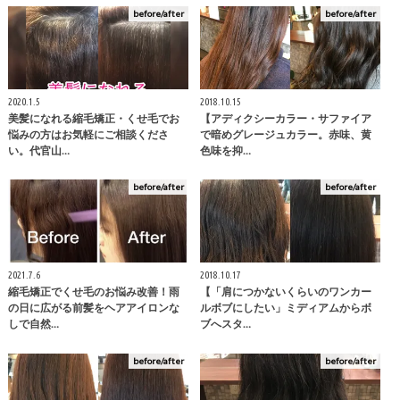
before/after
before/after
2020.1.5
2018.10.15
美髪になれる縮毛矯正・くせ毛でお
【アディクシーカラー・サファイア
悩みの方はお気軽にご相談くださ
で暗めグレージュカラー。赤味、黄
い。代官山…
色味を抑…
before/after
before/after
2021.7.6
2018.10.17
縮毛矯正でくせ毛のお悩み改善！雨
【「肩につかないくらいのワンカー
の日に広がる前髪をヘアアイロンな
ルボブにしたい」ミディアムからボ
しで自然…
ブへスタ…
before/after
before/after