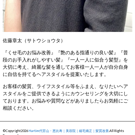
佐藤章太（サトウショウタ）
『くせ毛のお悩み改善』『艶のある指通りの良い髪』『普
段のお手入れがしやすい髪』『一人一人に似合う髪型』を
大切に考え、綺麗な髪を通してお客様一人一人が自分自身
に自信を持てるヘアスタイルを提案いたします。
お客様の髪質、ライフスタイル等をふまえ、なりたいヘア
スタイルをご提供できるようにカウンセリングを大切にし
ております。お悩みや質問などがありましたらお気軽にご
相談ください。
©Copyright2026
Hartim代官山・恵比寿｜美容院｜縮毛矯正｜髪質改善
.All Rights