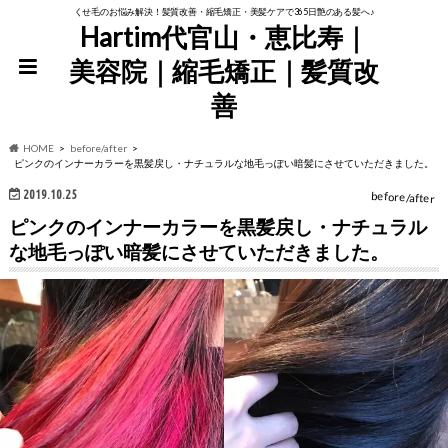
くせ毛のお悩み解決！髪質改善・縮毛矯正・美髪ケアで365日艶のある髪へ♪
Hartim代官山・恵比寿｜
美容院｜縮毛矯正｜髪質改
善
HOME
before/after
ピンクのインナーカラーを黒髪戻し・ナチュラルな地毛っぽい暗髪にさせていただきました。
2019.10.25
before/after
ピンクのインナーカラーを黒髪戻し・ナチュラル
な地毛っぽい暗髪にさせていただきました。