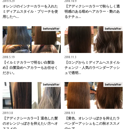
2019.9.29
2018.10.9
オレンジのインナーカラーを入れた
【アディクシーカラーで秋らしく透
ミディアムスタイル・ブリーチを使
明感のある暗めヘアカラー・艶のあ
用したヘ…
るナチュ…
before/after
before/after
2018.5.19
2018.11.3
【イルミナカラーで明るい白髪染
【ロングからミディアムへスタイル
め】白髪染めヘアカラーもお任せく
チェンジ・人気のラベンダーアッシ
ださい。
ュで透明…
before/after
before/after
2019.3.8
2018.9.3
【アディクシーカラー】退色した髪
【黄色、オレンジっぽさを抑えたラ
のオレンジっぽさを抑えたい方へオ
ベンダーアッシュもこの秋オススメ
ススメの…
のヘア…