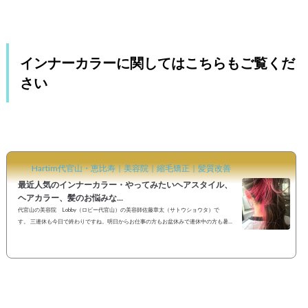
インナーカラーに関してはこちらもご覧くだ
さい
Hartim代官山・恵比寿｜美容院｜縮毛矯正｜髪質改善
最近人気のインナーカラー・やってみたいヘアスタイル、
ヘアカラー、髪のお悩みな...
代官山の美容院 Lobby（ロビー代官山）の美容師佐藤章太（サトウショウタ）で
す。 三連休も今日で終わりですね。明日からお仕事の方もお盆休みで連休中の方も暑さ
に負けず素敵な夏をお過ごしください♪今週は14日水曜日・16日金曜日は私用により休
日をいただいております。その他お日にちはまだまだご予約承っておりますのでご予定
がお決まりのお客様はお早めのご連絡をお待ちしております。初めてのお客様も友達追
加ボタンからお気軽にLINE公式アカウントよりお問い合わせください(^ ^)皆様のご来店
楽しみにお待ちしております。...