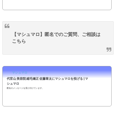
まま指名予約も可能です。２４時間いつでもOKなネット予約を活用しよう！
【マシュマロ】匿名でのご質問、ご相談は
こちら
マシュマロ
代官山 美容院 縮毛矯正 佐藤章太にマシュマロを投げる | マ
シュマロ
匿名のメッセージを受け付けています。