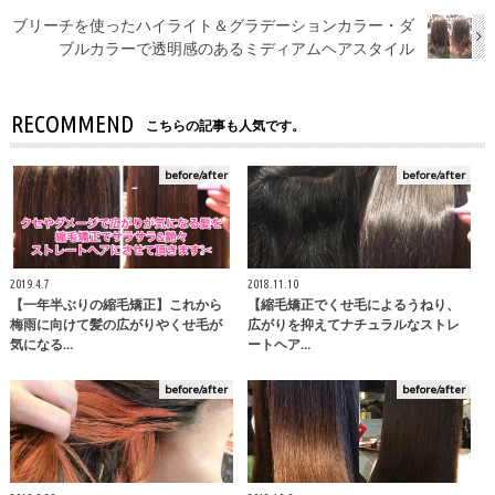
ブリーチを使ったハイライト＆グラデーションカラー・ダ
ブルカラーで透明感のあるミディアムヘアスタイル
RECOMMEND
こちらの記事も人気です。
before/after
before/after
2019.4.7
2018.11.10
【一年半ぶりの縮毛矯正】これから
【縮毛矯正でくせ毛によるうねり、
梅雨に向けて髪の広がりやくせ毛が
広がりを抑えてナチュラルなストレ
気になる…
ートヘア…
before/after
before/after