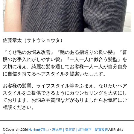
佐藤章太（サトウショウタ）
『くせ毛のお悩み改善』『艶のある指通りの良い髪』『普
段のお手入れがしやすい髪』『一人一人に似合う髪型』を
大切に考え、綺麗な髪を通してお客様一人一人が自分自身
に自信を持てるヘアスタイルを提案いたします。
お客様の髪質、ライフスタイル等をふまえ、なりたいヘア
スタイルをご提供できるようにカウンセリングを大切にし
ております。お悩みや質問などがありましたらお気軽にご
相談ください。
©Copyright2026
Hartim代官山・恵比寿｜美容院｜縮毛矯正｜髪質改善
.All Rights