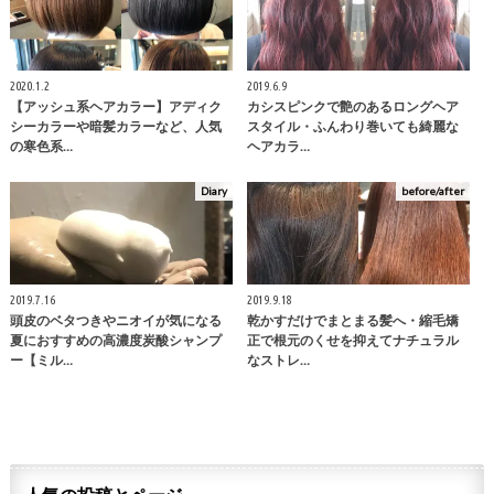
2020.1.2
2019.6.9
【アッシュ系ヘアカラー】アディク
カシスピンクで艶のあるロングヘア
シーカラーや暗髪カラーなど、人気
スタイル・ふんわり巻いても綺麗な
の寒色系…
ヘアカラ…
Diary
before/after
2019.7.16
2019.9.18
頭皮のベタつきやニオイが気になる
乾かすだけでまとまる髪へ・縮毛矯
夏におすすめの高濃度炭酸シャンプ
正で根元のくせを抑えてナチュラル
ー【ミル…
なストレ…