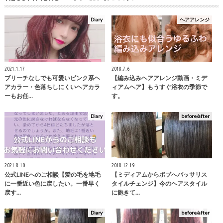
Diary
ヘアアレンジ
2021.1.17
2018.7.6
ブリーチなしでも可愛いピンク系ヘ
【編み込みヘアアレンジ動画・ミデ
アカラー・色落ちしにくいヘアカラ
ィアムヘア】もうすぐ浴衣の季節で
ーもお任…
す。
Diary
before/after
2021.8.10
2018.12.19
公式LINEへのご相談【髪の毛を地毛
【ミディアムからボブへバッサリス
に一番近い色に戻したい。一番早く
タイルチェンジ】今のヘアスタイル
戻す…
に飽きて…
Diary
before/after