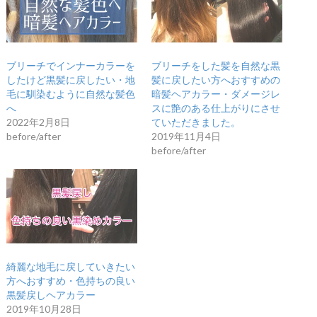
ブリーチでインナーカラーを
ブリーチをした髪を自然な黒
したけど黒髪に戻したい・地
髪に戻したい方へおすすめの
毛に馴染むように自然な髪色
暗髪ヘアカラー・ダメージレ
へ
スに艶のある仕上がりにさせ
2022年2月8日
ていただきました。
before/after
2019年11月4日
before/after
綺麗な地毛に戻していきたい
方へおすすめ・色持ちの良い
黒髪戻しヘアカラー
2019年10月28日