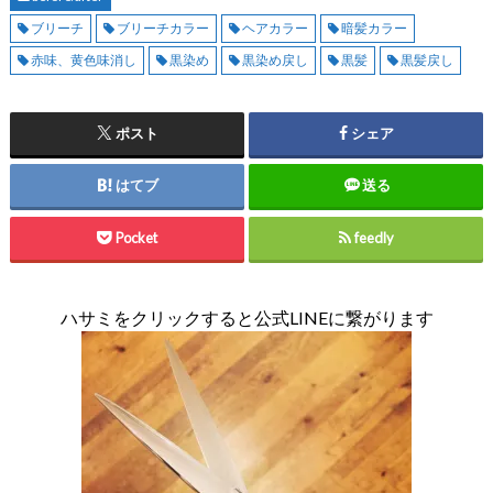
ブリーチ
ブリーチカラー
ヘアカラー
暗髪カラー
赤味、黄色味消し
黒染め
黒染め戻し
黒髪
黒髪戻し
ポスト
シェア
はてブ
送る
Pocket
feedly
ハサミをクリックすると公式LINEに繋がります