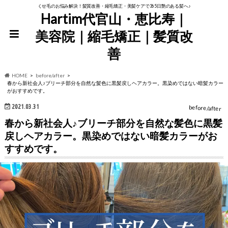
くせ毛のお悩み解決！髪質改善・縮毛矯正・美髪ケアで365日艶のある髪へ♪
Hartim代官山・恵比寿｜
美容院｜縮毛矯正｜髪質改
善
HOME
before/after
春から新社会人♪ブリーチ部分を自然な髪色に黒髪戻しヘアカラー。黒染めではない暗髪カラー
がおすすめです。
2021.03.31
before/after
春から新社会人♪ブリーチ部分を自然な髪色に黒髪
戻しヘアカラー。黒染めではない暗髪カラーがお
すすめです。