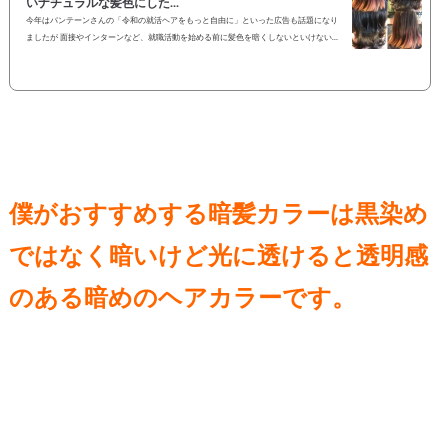
いナチュラルな髪色にした...
今年はパンテーンさんの「令和の就活ヘアをもっと自由に」といった広告も話題になり
ましたが 面接やインターンなど、就職活動を始める前に髪色を暗くしないといけないと
いう方はまだまだ多いのではないでしょうか？？ 黒髪のイメージは清潔さや真面目な印
象を与えるので自分が就きたい業種に合わせて髪色も整えることはとても大切だと思い
ます。 黒髪といっても今では暗めのグレージュカラーなどで自然な透け感のある暗髪カ
ラーにもできますので 暗くはしたいけど真っ黒にはしたくない方 就活が終わった...
僕がおすすめする暗髪カラーは黒染め
ではなく暗いけど光に透けると透明感
のある暗めのヘアカラーです。