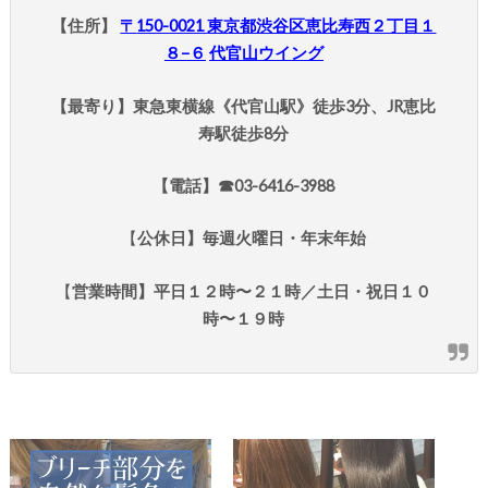
【住所】
〒
150-0021
東京都渋谷区恵比寿西２丁目１
８
−
６
代官山ウイング
【最寄り】東急東横線《代官山駅》徒歩3分、JR恵比
寿駅徒歩8分
【電話】☎︎03-6416-3988
【
公休日】毎週火曜日・年末年始
【
営業時間】平日１２時〜２１時／土日・祝日１０
時〜１９時