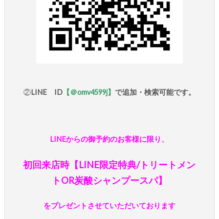
②
LINE ID
【＠
omv4599j
】
で追加・検索可能です。
LINE
からの御予約のお客様に限り、
初回来店時【
LINE
限定特典
/
トリートメン
ト
OR
炭酸シャンプースパ】
を
プレゼントさせていただいております