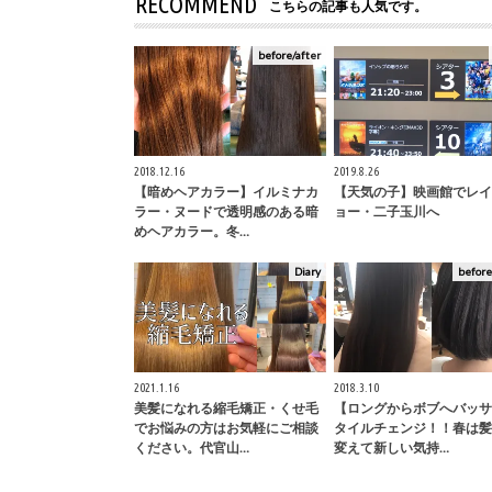
RECOMMEND
こちらの記事も人気です。
before/after
2018.12.16
2019.8.26
【暗めヘアカラー】イルミナカ
【天気の子】映画館でレイ
ラー・ヌードで透明感のある暗
ョー・二子玉川へ
めヘアカラー。冬…
Diary
before
2021.1.16
2018.3.10
美髪になれる縮毛矯正・くせ毛
【ロングからボブへバッサ
でお悩みの方はお気軽にご相談
タイルチェンジ！！春は髪
ください。代官山…
変えて新しい気持…