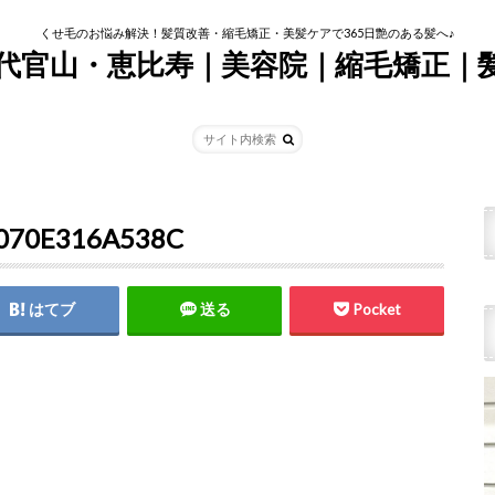
くせ毛のお悩み解決！髪質改善・縮毛矯正・美髪ケアで365日艶のある髪へ♪
tim代官山・恵比寿｜美容院｜縮毛矯正｜
-070E316A538C
はてブ
送る
Pocket