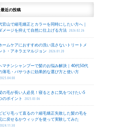
最近の投稿
代官山で縮毛矯正とカラーを同時にしたい方へ｜
ダメージを抑えて自然に仕上げる方法
2026.02.26
ホームケアにおすすめの洗い流さないトリートメ
ント・アネラエマルジョン
2026.01.20
ヘマチンシャンプーで髪のお悩み解決｜40代50代
の薄毛・パサつきに効果的な選び方と使い方
2025.04.08
髪の毛が長い人必見！寝るときに気をつけたい5
つのポイント
2025.03.06
ビビり毛って直るの？縮毛矯正失敗した髪の毛を
元に戻せるかウィッグを使って実験してみた
2024.11.30