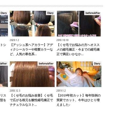
Diary
Diary
before/after
2020.1.2
2018.10.10
トシ
【アッシュ系ヘアカラー】アデ
【くせ毛でお悩みの方へオスス
ィクシーカラーや暗髪カラーな
メの縮毛矯正・今までの縮毛矯
ど、人気の寒色系…
正で満足いかなか…
/after
before/after
Diary
2018.12.3
2019.1.2
リス
【くせ毛のお悩み改善】くせ毛
【2019年初カット】毎年恒例の
型を
で広がる根元を酸性縮毛矯正で
実家でカット、今年はひとり増
ナチュラルなスト…
えました♪