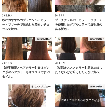
2019.10.4
2019.5.5
秋におすすめのブラウンヘアカラ
プラチナシルバーカラー・ブリーチ
ー・ブリーチで退色した髪をナチュ
を使用したダブルカラーで透明感の
ラルで艶の…
ある髪色…
before/after
before/after
2019.3.24
2018.1.22
【縮毛矯正とヘアカラー】春はピン
【就活オススメカラー】黒染めはし
ク系のヘアカラーもオススメです♪ス
たくないけど暗くしたくない方へ。
タイル…
オススメメニュー
before/after