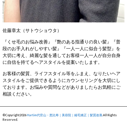
佐藤章太（サトウショウタ）
『くせ毛のお悩み改善』『艶のある指通りの良い髪』『普
段のお手入れがしやすい髪』『一人一人に似合う髪型』を
大切に考え、綺麗な髪を通してお客様一人一人が自分自身
に自信を持てるヘアスタイルを提案いたします。
お客様の髪質、ライフスタイル等をふまえ、なりたいヘア
スタイルをご提供できるようにカウンセリングを大切にし
ております。お悩みや質問などがありましたらお気軽にご
相談ください。
©Copyright2026
Hartim代官山・恵比寿｜美容院｜縮毛矯正｜髪質改善
.All Rights
Reserved.