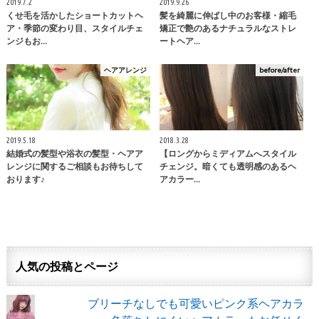
2019.7.2
2019.9.26
くせ毛を活かしたショートカットヘ
髪を綺麗に伸ばし中のお客様・縮毛
ア・季節の変わり目、スタイルチェ
矯正で艶のあるナチュラルなストレ
ンジもお…
ートヘア…
ヘアアレンジ
before/after
2019.5.18
2018.3.28
結婚式の髪型や浴衣の髪型・ヘアア
【ロングからミディアムへスタイル
レンジに関するご相談もお待ちして
チェンジ。暗くても透明感のあるヘ
おります♪
アカラー…
人気の投稿とページ
ブリーチなしでも可愛いピンク系ヘアカラ