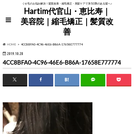
くせ毛のお悩み解決！髪質改善・縮毛矯正・美髪ケアで365日艶のある髪へ♪
Hartim代官山・恵比寿｜
美容院｜縮毛矯正｜髪質改
善
HOME
4CC8BFA0-4C96-46E6-B86A-17658E777774
2019.10.28
4CC8BFA0-4C96-46E6-B86A-17658E777774