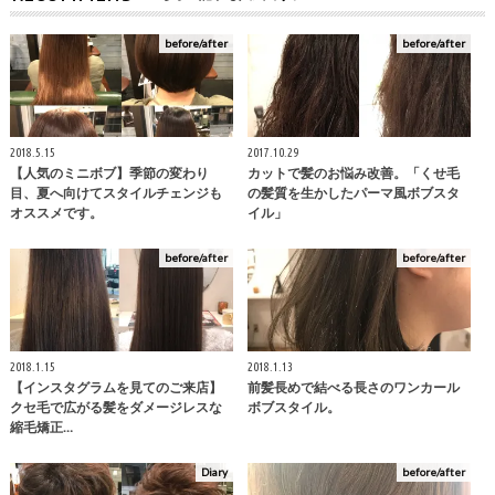
before/after
before/after
2018.5.15
2017.10.29
【人気のミニボブ】季節の変わり
カットで髪のお悩み改善。「くせ毛
目、夏へ向けてスタイルチェンジも
の髪質を生かしたパーマ風ボブスタ
オススメです。
イル」
before/after
before/after
2018.1.15
2018.1.13
【インスタグラムを見てのご来店】
前髪長めで結べる長さのワンカール
クセ毛で広がる髪をダメージレスな
ボブスタイル。
縮毛矯正…
Diary
before/after