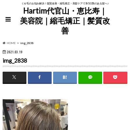
くせ毛のお悩み解決！髪質改善・縮毛矯正・美髪ケアで365日艶のある髪へ♪
Hartim代官山・恵比寿｜
美容院｜縮毛矯正｜髪質改
善
HOME
img_2838
2021.03.19
img_2838