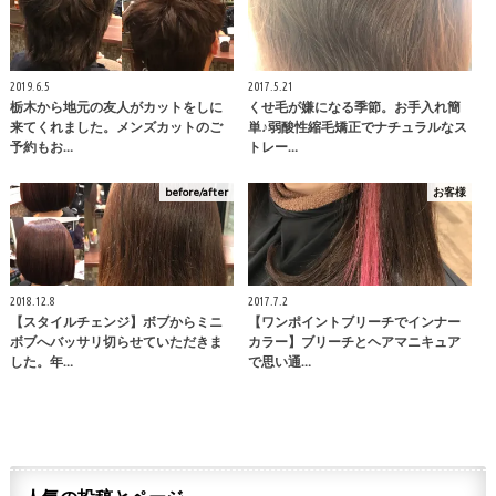
2019.6.5
2017.5.21
栃木から地元の友人がカットをしに
くせ毛が嫌になる季節。お手入れ簡
来てくれました。メンズカットのご
単♪弱酸性縮毛矯正でナチュラルなス
予約もお…
トレー…
before/after
お客様
2018.12.8
2017.7.2
【スタイルチェンジ】ボブからミニ
【ワンポイントブリーチでインナー
ボブへバッサリ切らせていただきま
カラー】ブリーチとヘアマニキュア
した。年…
で思い通…