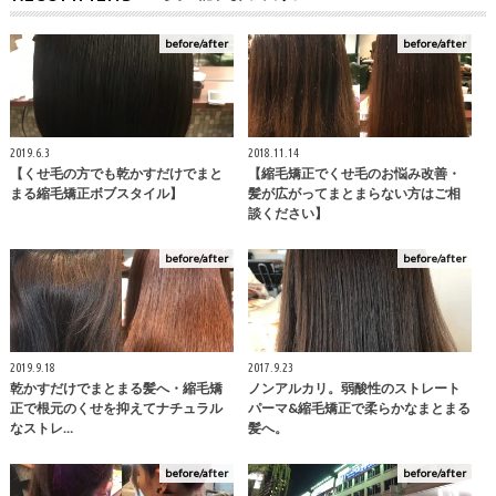
before/after
before/after
2019.6.3
2018.11.14
【くせ毛の方でも乾かすだけでまと
【縮毛矯正でくせ毛のお悩み改善・
まる縮毛矯正ボブスタイル】
髪が広がってまとまらない方はご相
談ください】
before/after
before/after
2019.9.18
2017.9.23
乾かすだけでまとまる髪へ・縮毛矯
ノンアルカリ。弱酸性のストレート
正で根元のくせを抑えてナチュラル
パーマ&縮毛矯正で柔らかなまとまる
なストレ…
髪へ。
before/after
before/after