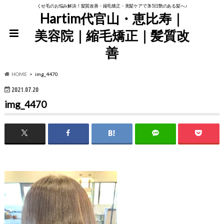
くせ毛のお悩み解決！髪質改善・縮毛矯正・美髪ケアで365日艶のある髪へ♪
Hartim代官山・恵比寿｜
美容院｜縮毛矯正｜髪質改
善
HOME
img_4470
2021.07.20
img_4470