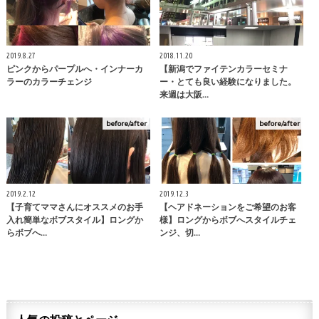
2019.8.27
2018.11.20
ピンクからパープルへ・インナーカ
【新潟でファイテンカラーセミナ
ラーのカラーチェンジ
ー・とても良い経験になりました。
来週は大阪…
before/after
before/after
2019.2.12
2019.12.3
【子育てママさんにオススメのお手
【ヘアドネーションをご希望のお客
入れ簡単なボブスタイル】ロングか
様】ロングからボブへスタイルチェ
らボブへ…
ンジ、切…