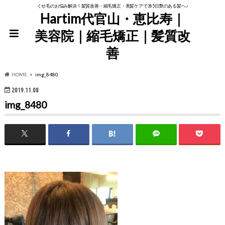
くせ毛のお悩み解決！髪質改善・縮毛矯正・美髪ケアで365日艶のある髪へ♪
Hartim代官山・恵比寿｜
美容院｜縮毛矯正｜髪質改
善
HOME
img_8480
2019.11.08
img_8480