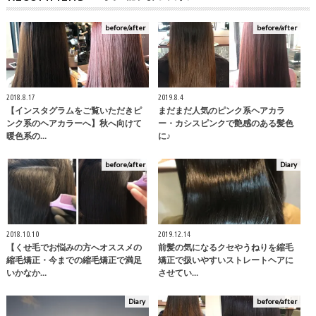
before/after
before/after
2018.8.17
2019.8.4
【インスタグラムをご覧いただきピ
まだまだ人気のピンク系ヘアカラ
ンク系のヘアカラーへ】秋へ向けて
ー・カシスピンクで艶感のある髪色
暖色系の…
に♪
before/after
Diary
2018.10.10
2019.12.14
【くせ毛でお悩みの方へオススメの
前髪の気になるクセやうねりを縮毛
縮毛矯正・今までの縮毛矯正で満足
矯正で扱いやすいストレートヘアに
いかなか…
させてい…
Diary
before/after