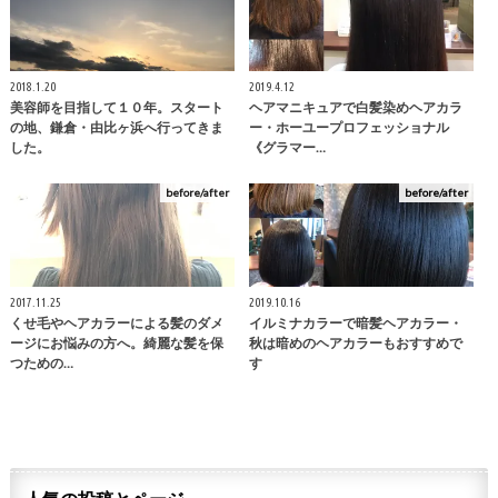
2018.1.20
2019.4.12
美容師を目指して１０年。スタート
ヘアマニキュアで白髪染めヘアカラ
の地、鎌倉・由比ヶ浜へ行ってきま
ー・ホーユープロフェッショナル
した。
《グラマー…
before/after
before/after
2017.11.25
2019.10.16
くせ毛やヘアカラーによる髪のダメ
イルミナカラーで暗髪ヘアカラー・
ージにお悩みの方へ。綺麗な髪を保
秋は暗めのヘアカラーもおすすめで
つための…
す