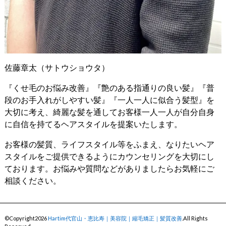
佐藤章太（サトウショウタ）
『くせ毛のお悩み改善』『艶のある指通りの良い髪』『普
段のお手入れがしやすい髪』『一人一人に似合う髪型』を
大切に考え、綺麗な髪を通してお客様一人一人が自分自身
に自信を持てるヘアスタイルを提案いたします。
お客様の髪質、ライフスタイル等をふまえ、なりたいヘア
スタイルをご提供できるようにカウンセリングを大切にし
ております。お悩みや質問などがありましたらお気軽にご
相談ください。
©Copyright2026
Hartim代官山・恵比寿｜美容院｜縮毛矯正｜髪質改善
.All Rights