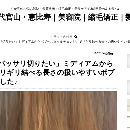
くせ毛のお悩み解決！髪質改善・縮毛矯正・美髪ケアで365日艶のある髪へ♪
tim代官山・恵比寿｜美容院｜縮毛矯正｜
リ切りたい」ミディアムからボブへスタイルチェンジ。ギリギリ結べる長さの扱いやすいボ
before/after
バッサリ切りたい」ミディアムから
リギリ結べる長さの扱いやすいボブ
した♪