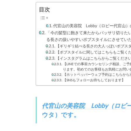
目次
代官山の美容院 Lobby（ロビー代官山
「今の髪型に飽きて来たからバッサリ切りた
る長さの扱いやすいボブスタイルにさせていた
【ギリギリ結べる長さの大人っぽいボブス
【ボブスタイルに関してはこちらもご覧く
【インスタグラムはこちらからご覧くださ
【LINEでの事前カウンセリング相談、ご
ります。初めてのお客様もお気軽にお問い
【ホットペッパーウェブ予約はこちらから
【SNSもフォローお待ちしております】
代官山の美容院 Lobby（ロビ
ウタ）
です。