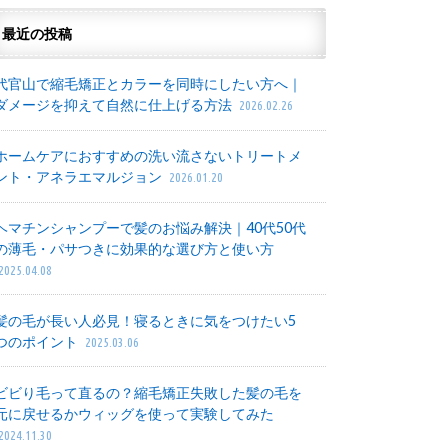
最近の投稿
代官山で縮毛矯正とカラーを同時にしたい方へ｜
ダメージを抑えて自然に仕上げる方法
2026.02.26
ホームケアにおすすめの洗い流さないトリートメ
ント・アネラエマルジョン
2026.01.20
ヘマチンシャンプーで髪のお悩み解決｜40代50代
の薄毛・パサつきに効果的な選び方と使い方
2025.04.08
髪の毛が長い人必見！寝るときに気をつけたい5
つのポイント
2025.03.06
ビビり毛って直るの？縮毛矯正失敗した髪の毛を
元に戻せるかウィッグを使って実験してみた
2024.11.30