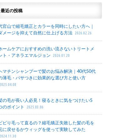
最近の投稿
代官山で縮毛矯正とカラーを同時にしたい方へ｜
ダメージを抑えて自然に仕上げる方法
2026.02.26
ホームケアにおすすめの洗い流さないトリートメ
ント・アネラエマルジョン
2026.01.20
ヘマチンシャンプーで髪のお悩み解決｜40代50代
の薄毛・パサつきに効果的な選び方と使い方
2025.04.08
髪の毛が長い人必見！寝るときに気をつけたい5
つのポイント
2025.03.06
ビビり毛って直るの？縮毛矯正失敗した髪の毛を
元に戻せるかウィッグを使って実験してみた
2024.11.30