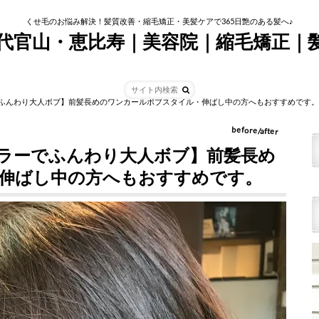
くせ毛のお悩み解決！髪質改善・縮毛矯正・美髪ケアで365日艶のある髪へ♪
tim代官山・恵比寿｜美容院｜縮毛矯正｜
ふんわり大人ボブ】前髪長めのワンカールボブスタイル・伸ばし中の方へもおすすめです。
before/after
ラーでふんわり大人ボブ】前髪長め
伸ばし中の方へもおすすめです。