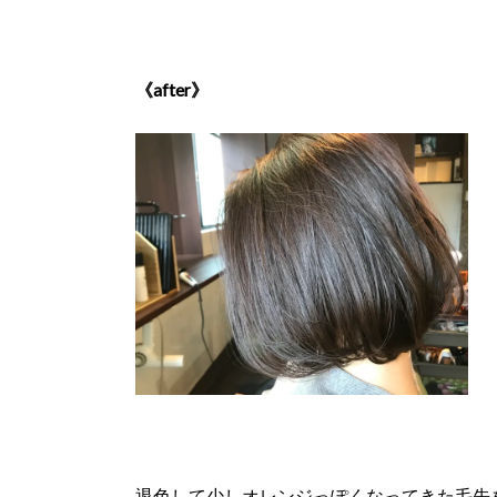
《after》
退色して少しオレンジっぽくなってきた毛先