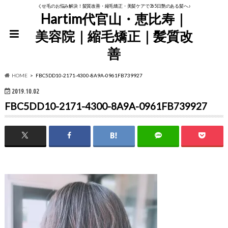
くせ毛のお悩み解決！髪質改善・縮毛矯正・美髪ケアで365日艶のある髪へ♪
Hartim代官山・恵比寿｜
美容院｜縮毛矯正｜髪質改
善
HOME
FBC5DD10-2171-4300-8A9A-0961FB739927
2019.10.02
FBC5DD10-2171-4300-8A9A-0961FB739927