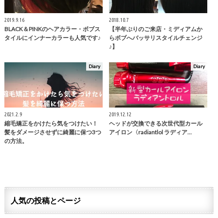
2019.9.16
2018.10.7
BLACK＆PINKのヘアカラー・ボブス
【半年ぶりのご来店・ミディアムか
タイルにインナーカラーも人気です♪
らボブへバッサリスタイルチェンジ
♪】
Diary
Diary
2021.2.9
2019.12.12
縮毛矯正をかけたら気をつけたい！
ヘッドが交換できる次世代型カール
髪をダメージさせずに綺麗に保つ3つ
アイロン〈radiantlol ラディア…
の方法。
人気の投稿とページ