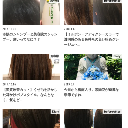
未分類
before/after
2017.11.23
2018.4.17
市販のシャンプーと美容院のシャン
【ミルボン・アディクシーカラーで
プー。違いってなに？？
透明感のある色持ちの良い暗めグレ
ージュヘ…
お客様
Diary
2017.12.16
2019.6.7
【髪質改善カット】くせ毛を活かし
今日から梅雨入り。紫陽花が綺麗な
た耳かけボブスタイル。なんとな
季節ですね。
く、髪をど…
Diary
before/after