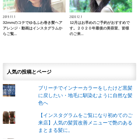
2019.11.1
2020.12.1
32mmのコテでゆるふわ巻き髪ヘア
12月はお早めのご予約がおすすめで
アレンジ・動画はインスタグラムか
す。２０２０年最後の美容室、皆様
らご覧…
のご来…
人気の投稿とページ
ブリーチでインナーカラーをしたけど黒髪
に戻したい・地毛に馴染むように自然な髪
色へ
【インスタグラムをご覧になり初めてのご
来店】人気の髪質改善メニューで艶のある
まとまる髪に。