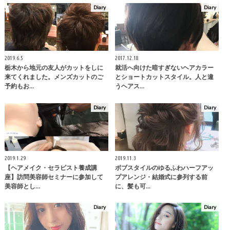
Diary
Diary
2019.6.5
2017.12.18
栃木から地元の友人がカットをしに
就活へ向けた暗すぎないヘアカラー
来てくれました。メンズカットのご
とショートカットスタイル。人と違
予約もお…
うヘアス…
Diary
Diary
2019.1.29
2019.11.3
【ヘアメイク・セラピスト養成講
ボブスタイルのゆるふわハーフアッ
座】訪問美容師セミナーに参加して
プアレンジ・結婚式に参列する前
美容師とし…
に、髪も可…
Diary
Diary