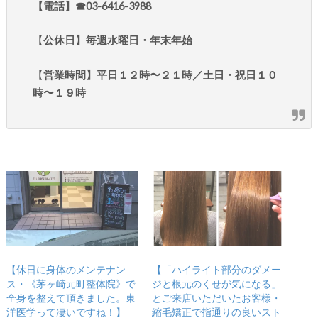
【電話】☎︎03-6416-3988
【
公休日】毎週水曜日・年末年始
【
営業時間】平日１２時〜２１時／土日・祝日１０
時〜１９時
【休日に身体のメンテナン
【「ハイライト部分のダメー
ス・《茅ヶ崎元町整体院》で
ジと根元のくせが気になる」
全身を整えて頂きました。東
とご来店いただいたお客様・
洋医学って凄いですね！】
縮毛矯正で指通りの良いスト