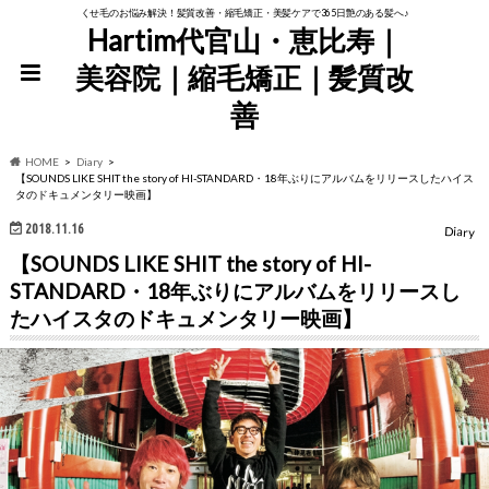
くせ毛のお悩み解決！髪質改善・縮毛矯正・美髪ケアで365日艶のある髪へ♪
Hartim代官山・恵比寿｜
美容院｜縮毛矯正｜髪質改
善
HOME
Diary
【SOUNDS LIKE SHIT the story of HI-STANDARD・18年ぶりにアルバムをリリースしたハイス
タのドキュメンタリー映画】
2018.11.16
Diary
【SOUNDS LIKE SHIT the story of HI-
STANDARD・18年ぶりにアルバムをリリースし
たハイスタのドキュメンタリー映画】