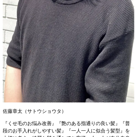
佐藤章太（サトウショウタ）
『くせ毛のお悩み改善』『艶のある指通りの良い髪』『普
段のお手入れがしやすい髪』『一人一人に似合う髪型』を