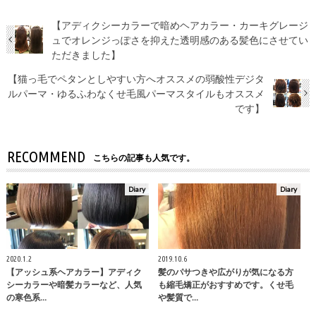
【アディクシーカラーで暗めヘアカラー・カーキグレージ
ュでオレンジっぽさを抑えた透明感のある髪色にさせてい
ただきました】
【猫っ毛でペタンとしやすい方へオススメの弱酸性デジタ
ルパーマ・ゆるふわなくせ毛風パーマスタイルもオススメ
です】
RECOMMEND
こちらの記事も人気です。
Diary
Diary
2020.1.2
2019.10.6
【アッシュ系ヘアカラー】アディク
髪のパサつきや広がりが気になる方
シーカラーや暗髪カラーなど、人気
も縮毛矯正がおすすめです。くせ毛
の寒色系…
や髪質で…