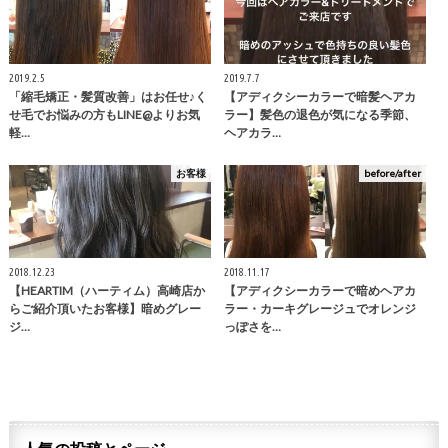
2019.2.5
2019.7.7
「縮毛矯正・髪質改善」はお任せ♪く
【アディクシーカラーで暗髪ヘアカ
せ毛でお悩みの方もLINE@よりお気
ラー】髪色の退色が気になる季節、
軽…
ヘアカラ…
お客様
before/after
2018.12.23
2018.11.17
【HEARTIM（ハーティム）高崎店か
【アディクシーカラーで暗めヘアカ
らご紹介頂いたお客様】暗めグレー
ラー・カーキグレージュでオレンジ
ジ…
っぽさを…