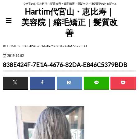
くせ毛のお悩み解決！髪質改善・縮毛矯正・美髪ケアで365日艶のある髪へ♪
Hartim代官山・恵比寿｜
美容院｜縮毛矯正｜髪質改
善
HOME
838E424F-7E1A-4676-82DA-E846C5379BDB
2019.10.02
838E424F-7E1A-4676-82DA-E846C5379BDB