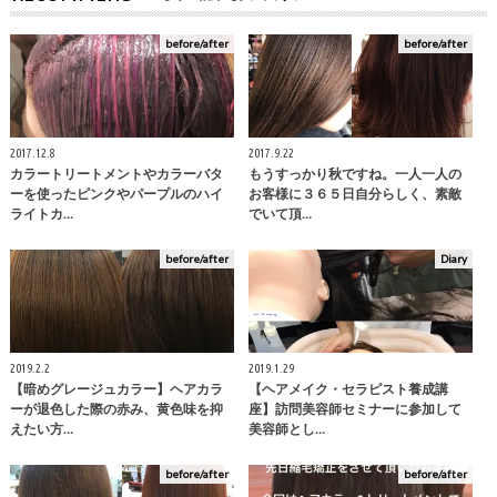
before/after
before/after
2017.12.8
2017.9.22
カラートリートメントやカラーバタ
もうすっかり秋ですね。一人一人の
ーを使ったピンクやパープルのハイ
お客様に３６５日自分らしく、素敵
ライトカ…
でいて頂…
before/after
Diary
2019.2.2
2019.1.29
【暗めグレージュカラー】ヘアカラ
【ヘアメイク・セラピスト養成講
ーが退色した際の赤み、黄色味を抑
座】訪問美容師セミナーに参加して
えたい方…
美容師とし…
before/after
before/after