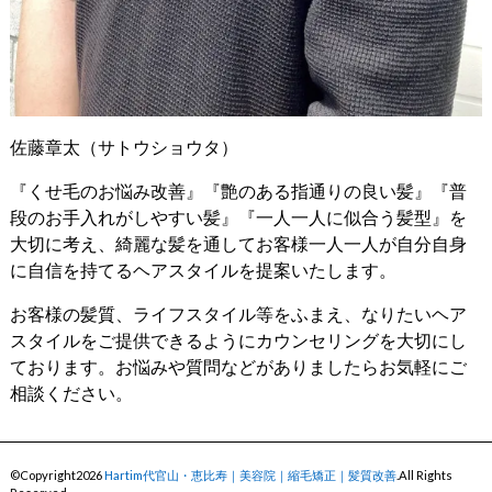
佐藤章太（サトウショウタ）
『くせ毛のお悩み改善』『艶のある指通りの良い髪』『普
段のお手入れがしやすい髪』『一人一人に似合う髪型』を
大切に考え、綺麗な髪を通してお客様一人一人が自分自身
に自信を持てるヘアスタイルを提案いたします。
お客様の髪質、ライフスタイル等をふまえ、なりたいヘア
スタイルをご提供できるようにカウンセリングを大切にし
ております。お悩みや質問などがありましたらお気軽にご
相談ください。
©Copyright2026
Hartim代官山・恵比寿｜美容院｜縮毛矯正｜髪質改善
.All Rights