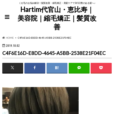
くせ毛のお悩み解決！髪質改善・縮毛矯正・美髪ケアで365日艶のある髪へ♪
Hartim代官山・恵比寿｜
美容院｜縮毛矯正｜髪質改
善
HOME
C4F6E16D-E8DD-4645-A5BB-2538E21F04EC
2019.10.02
C4F6E16D-E8DD-4645-A5BB-2538E21F04EC