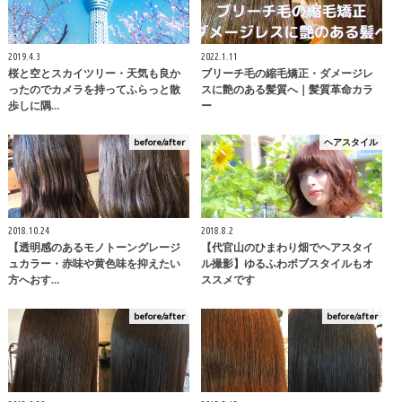
2019.4.3
2022.1.11
桜と空とスカイツリー・天気も良か
ブリーチ毛の縮毛矯正・ダメージレ
ったのでカメラを持ってふらっと散
スに艶のある髪質へ｜髪質革命カラ
歩しに隅…
ー
before/after
ヘアスタイル
2018.10.24
2018.8.2
【透明感のあるモノトーングレージ
【代官山のひまわり畑でヘアスタイ
ュカラー・赤味や黄色味を抑えたい
ル撮影】ゆるふわボブスタイルもオ
方へおす…
ススメです
before/after
before/after