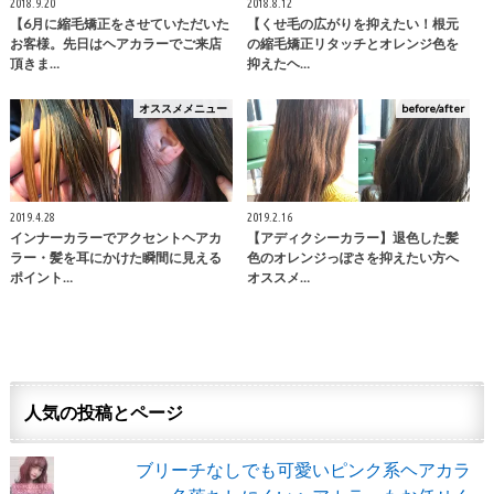
2018.9.20
2018.8.12
【6月に縮毛矯正をさせていただいた
【くせ毛の広がりを抑えたい！根元
お客様。先日はヘアカラーでご来店
の縮毛矯正リタッチとオレンジ色を
頂きま…
抑えたヘ…
オススメメニュー
before/after
2019.4.28
2019.2.16
インナーカラーでアクセントヘアカ
【アディクシーカラー】退色した髪
ラー・髪を耳にかけた瞬間に見える
色のオレンジっぽさを抑えたい方へ
ポイント…
オススメ…
人気の投稿とページ
ブリーチなしでも可愛いピンク系ヘアカラ