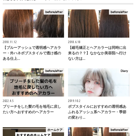
before/after
before/after
2018.11.12
2018.6.18
【ブルーアッシュで透明感ヘアカラ
【縮毛矯正とヘアカラーは同時に出
ー・外ハネボブスタイルで透け感の
来るの？？】なかなか美容院へ行け
ある仕上…
ない方は…
before/after
Diary
2022.4.5
2019.10.2
ブリーチをした髪の毛を地毛に戻し
ボブスタイルにおすすめの透明感あ
たい方へおすすめのヘアカラー
ふれるアッシュ系ヘアカラー・季節
の変わり…
ホームケア
before/after