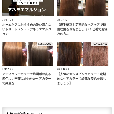
2026.1.20
2019.2.22
ホームケアにおすすめの洗い流さな
【縮毛矯正】定期的なヘアケアで綺
いトリートメント・アネラエマルジ
麗な髪を保ちましょう♪くせ毛でお悩
ョン
みの方…
before/after
before/after
2019.5.25
2018.10.29
アディクシーカラーで透明感のある
【人気のカシスピンクカラー・定期
髪色に。季節に合わせたヘアカラー
的なヘアカラーで綺麗な髪色を保ち
で綺麗な…
ましょう】