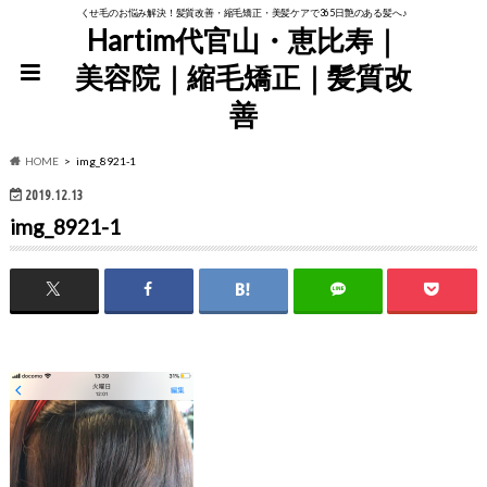
くせ毛のお悩み解決！髪質改善・縮毛矯正・美髪ケアで365日艶のある髪へ♪
Hartim代官山・恵比寿｜
美容院｜縮毛矯正｜髪質改
善
HOME
img_8921-1
2019.12.13
img_8921-1