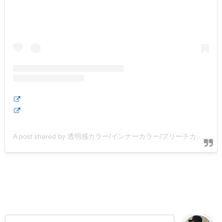
A post shared by 透明感カラー/インナーカラー/ブリーチカラー/佐藤章太 (@shota.hairstyle)