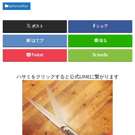
before/after
ポスト
シェア
はてブ
送る
Pocket
feedly
ハサミをクリックすると公式LINEに繋がります