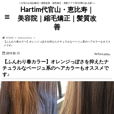
くせ毛のお悩み解決！髪質改善・縮毛矯正・美髪ケアで365日艶のある髪へ♪
Hartim代官山・恵比寿｜
美容院｜縮毛矯正｜髪質改
善
HOME
before/after
【ふんわり春カラー】オレンジっぽさを抑えたナチュラルなベージュ系のヘアカラーもオスス
メです♪
2019.03.15
before/after
【ふんわり春カラー】オレンジっぽさを抑えたナ
チュラルなベージュ系のヘアカラーもオススメで
す♪