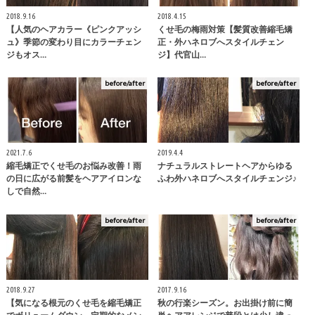
2018.9.16
2018.4.15
【人気のヘアカラー《ピンクアッシ
くせ毛の梅雨対策【髪質改善縮毛矯
ュ》季節の変わり目にカラーチェン
正・外ハネロブへスタイルチェン
ジもオス…
ジ】代官山…
before/after
before/after
2021.7.6
2019.4.4
縮毛矯正でくせ毛のお悩み改善！雨
ナチュラルストレートヘアからゆる
の日に広がる前髪をヘアアイロンな
ふわ外ハネロブへスタイルチェンジ♪
しで自然…
before/after
before/after
2018.9.27
2017.9.16
【気になる根元のくせ毛を縮毛矯正
秋の行楽シーズン。お出掛け前に簡