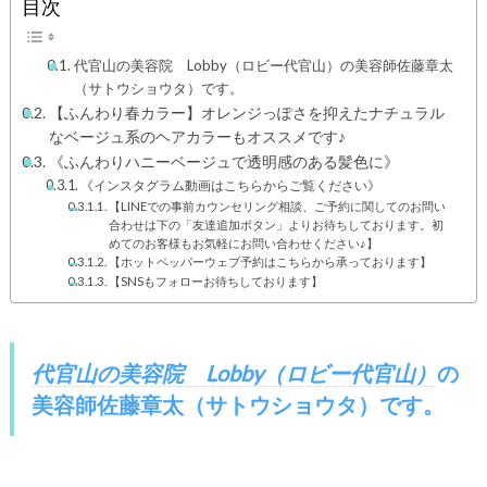
目次
代官山の美容院 Lobby（ロビー代官山）の美容師佐藤章太
（サトウショウタ）です。
【ふんわり春カラー】オレンジっぽさを抑えたナチュラル
なベージュ系のヘアカラーもオススメです♪
《ふんわりハニーベージュで透明感のある髪色に》
《インスタグラム動画はこちらからご覧ください》
【LINEでの事前カウンセリング相談、ご予約に関してのお問い
合わせは下の「友達追加ボタン」よりお待ちしております。初
めてのお客様もお気軽にお問い合わせください♪】
【ホットペッパーウェブ予約はこちらから承っております】
【SNSもフォローお待ちしております】
代官山の美容院 Lobby（ロビー代官山）
の
美容師佐藤章太（サトウショウタ）
です。