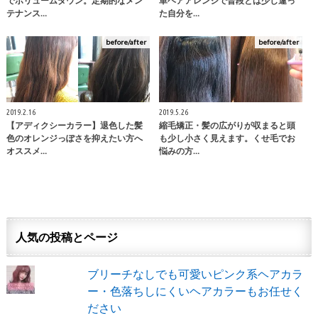
でボリュームダウン。定期的なメン
単ヘアアレンジで普段とは少し違っ
テナンス…
た自分を…
before/after
before/after
2019.2.16
2019.5.26
【アディクシーカラー】退色した髪
縮毛矯正・髪の広がりが収まると頭
色のオレンジっぽさを抑えたい方へ
も少し小さく見えます。くせ毛でお
オススメ…
悩みの方…
人気の投稿とページ
ブリーチなしでも可愛いピンク系ヘアカラ
ー・色落ちしにくいヘアカラーもお任せく
ださい