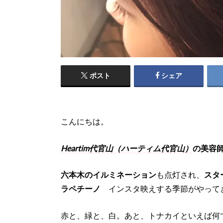
ポスト
シェア
こんにちは。
Heartim代官山（ハーティム代官山）
の美容
六本木のイルミネーション
も点灯され、
スタ
ラペチーノ
インスタ映えする季節がやって
赤と、緑と、白。あと、トナカイといえば何