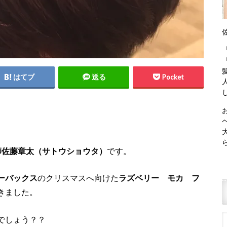
はてブ
送る
Pocket
師佐藤章太（サトウショウタ）
です。
ーバックス
のクリスマスへ向けた
ラズベリー モカ フ
きました。
でしょう？？