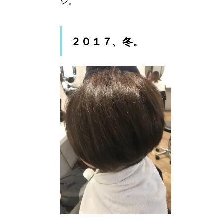
ジ。
２０１７、冬。