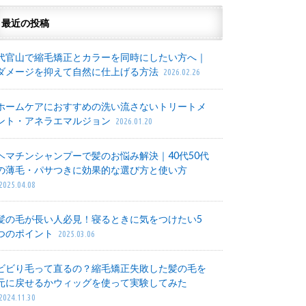
最近の投稿
代官山で縮毛矯正とカラーを同時にしたい方へ｜
ダメージを抑えて自然に仕上げる方法
2026.02.26
ホームケアにおすすめの洗い流さないトリートメ
ント・アネラエマルジョン
2026.01.20
ヘマチンシャンプーで髪のお悩み解決｜40代50代
の薄毛・パサつきに効果的な選び方と使い方
2025.04.08
髪の毛が長い人必見！寝るときに気をつけたい5
つのポイント
2025.03.06
ビビり毛って直るの？縮毛矯正失敗した髪の毛を
元に戻せるかウィッグを使って実験してみた
2024.11.30